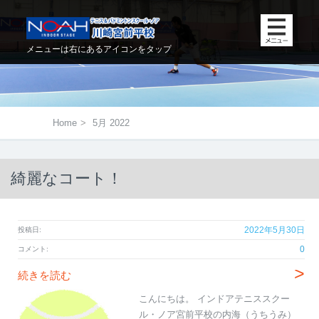
メニューは右にあるアイコンをタップ
Home
>
5月 2022
綺麗なコート！
2022年5月30日
投稿日:
0
コメント:
>
続きを読む
こんにちは。 インドアテニススクー
ル・ノア宮前平校の内海（うちうみ）