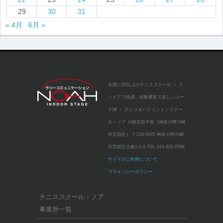
29
30
31
« 4月
6月 »
全国に35以上のテニススクール
～ イ
ンドアで快適、経験豊富で楽しいコー
チ陣 ～
テニス＆バドミントンスクー
ル・ノア 川崎宮前平校（神奈川県川崎
市宮前区）
〒216-0005 神奈川県川崎
市宮前区土橋1-1-6
TEL:
044-920-9788
サイトのご利用について
プライバシーポリシー
テニススクール・ノア
事業所一覧