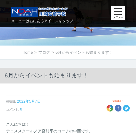
メニューは右にあるアイコンをタップ
Home
>
ブログ
>
6月からイベントも始まります！
6月からイベントも始まります！
2022年5月7日
SHARE:
投稿日:
+1
EBOOK
TWITTER
0
コメント:
こんにちは！
テニススクールノア宮前平のコーチの中西です。