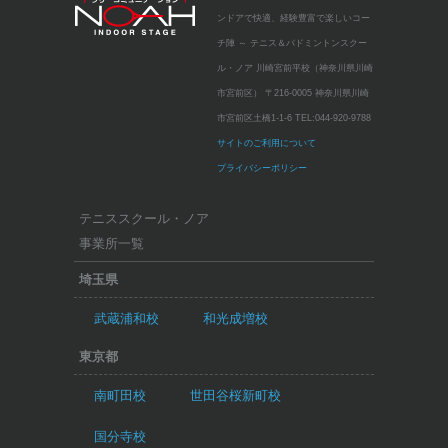
ンドアで快適、経験豊富で楽しいコー
チ陣 ～
テニス＆バドミントンスクー
ル・ノア 川崎宮前平校（神奈川県川崎
市宮前区）
〒216-0005 神奈川県川崎
市宮前区土橋1-1-6
TEL:
044-920-9788
サイトのご利用について
プライバシーポリシー
テニススクール・ノア
事業所一覧
埼玉県
武蔵浦和校
和光成増校
東京都
南町田校
世田谷桜新町校
国分寺校