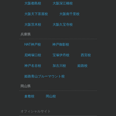
大阪都島校
大阪深江橋校
大阪天下茶屋校
大阪南千里校
大阪茨木校
大阪久宝寺校
兵庫県
HAT神戸校
神戸御影校
尼崎塚口校
宝塚伊丹校
西宮校
神戸名谷校
加古川校
姫路校
姫路青山ブルーマウント校
岡山県
倉敷校
岡山校
オフィシャルサイト